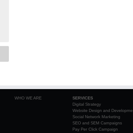
WHO WE ARE
SERVICES
Digital Strategy
Website Design and Developme
Social Network Marketing
SEO and SEM Campaigns
Pay Per Click Campaign